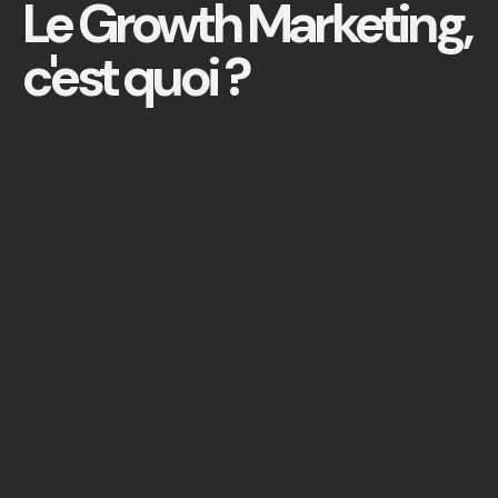
Le Growth Marketing,
c'est quoi ?
Non le Growth Marketing n'est pas un
Marketing en surpoids.
Le Marketing nouvelle
génération
Le concept du growth Hacking ou encore
Growth Marketing a été, importé des États-
Unis en 2010 par Sean Ellis, fondateur de
growthhackers.com.