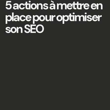
5 actions à mettre en
place pour optimiser
son SEO
🦟 Petite piqure de rappel : L'optimisation
pour les moteurs de recherche (
SEO
) est
essentielle pour augmenter la visibilité de
votre site web et attirer du trafic organique.
Heureusement, il existe des actions simples
et efficaces que vous pouvez mettre en
place dès maintenant pour améliorer votre
SEO.