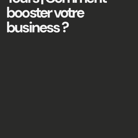
booster votre
business ?
Aujourd'hui, a nécessité d'avoir une stratégie
marketing efficace n'a jamais été aussi
cruciale. En tant qu'entreprise basée à Tours
et dans sa région, faire appel à une
agence
marketing locale
peut transformer votre
activité. Cet article va détailler comment une
agence marketing à Tours peut booster votre
business, en couvrant des aspects comme
l'optimisation de la visibilité en ligne,
l'acquisition de clients, et la croissance à long
terme.