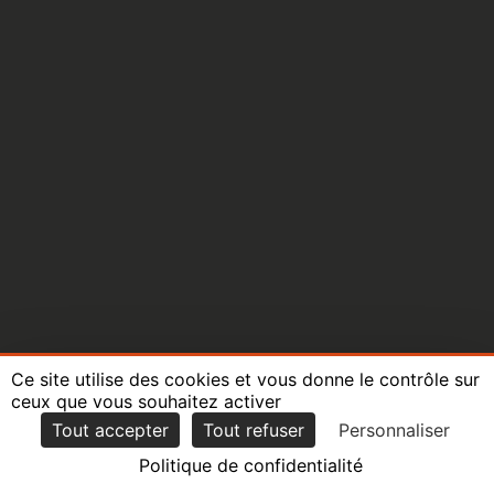
Freemium
Produit ou service gratuit au départ pour attirer
le plus de monde, puis payant avec des
fonctionnalités supplémentaires.
Google Ads
Plateforme publicitaire de Google permettant de
faire des publicités payantes sur le moteur de
Ce site utilise des cookies et vous donne le contrôle sur
recherche Google.
ceux que vous souhaitez activer
Tout accepter
Tout refuser
Personnaliser
Politique de confidentialité